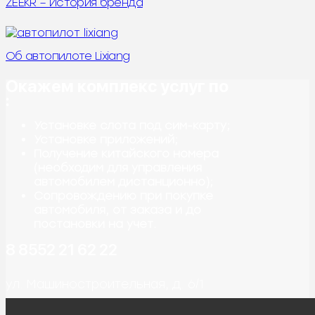
ZEEKR – История бренда
Об автопилоте Lixiang
Окажем комплекс услуг по
:
Установке слота под сим-карту;
Установке приложений;
Получение китайского номера
(необходим для управления
автомобилем дистанционно);
Сопровождению при покупке
автомобиля, от заказа и до
постановки на учет.
8 8552 21 62 22
ул. Машиностроительная, д. 6/1