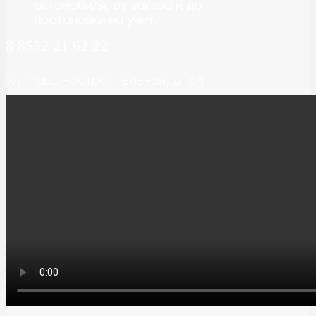
автомобиля, от заказа и до
постановки на учет.
8 8552 21 62 22
ул. Машиностроительная, д. 6/1