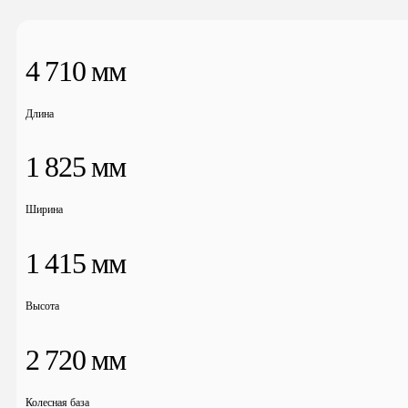
4 710 мм
Длина
1 825 мм
Ширина
1 415 мм
Высота
2 720 мм
Колесная база